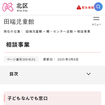
緊急情報
田端児童館
メニュー
現在の位置：
田端児童館
>
館・センター活動
> 相談事業
相談事業
更新日： 2025年3月8日
ページ番号2004151
目次
子どもなんでも窓口