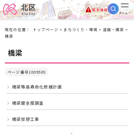
緊急情報
メニュー
現在の位置：
トップページ
>
まちづくり・環境
>
道路・橋梁
>
橋梁
橋梁
ページ番号1009505
橋梁等長寿命化修繕計画
橋梁健全度調査
橋梁架替工事