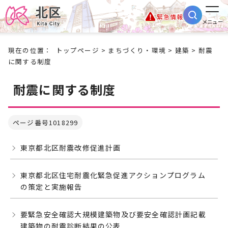
緊急情報
メニュー
現在の位置：
トップページ
>
まちづくり・環境
>
建築
> 耐震
に関する制度
耐震に関する制度
ページ番号1018299
東京都北区耐震改修促進計画
東京都北区住宅耐震化緊急促進アクションプログラム
の策定と実施報告
要緊急安全確認大規模建築物及び要安全確認計画記載
建築物の耐震診断結果の公表