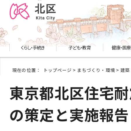
くらし・手続き
子ども・教育
健康・医療
現在の位置：
トップページ
>
まちづくり・環境
>
建築
東京都北区住宅耐
の策定と実施報告