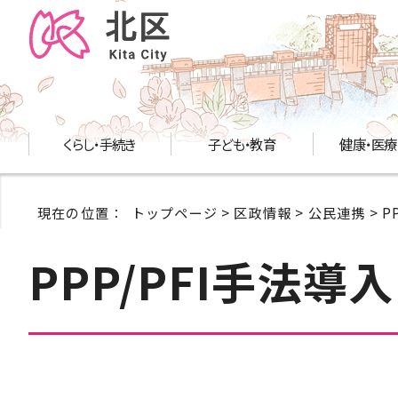
くらし・手続き
子ども・教育
健康・医療
現在の位置：
トップページ
>
区政情報
>
公民連携
>
P
PPP/PFI手法