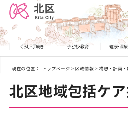
くらし・手続き
子ども・教育
健康・医療
現在の位置：
トップページ
>
区政情報
>
構想・計画・
北区地域包括ケア