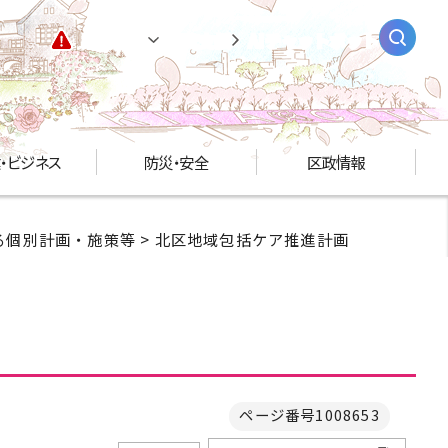
緊急情報
閲覧支援
AIチャットボット
・ビジネス
防災・安全
区政情報
る個別計画・施策等
> 北区地域包括ケア推進計画
ページ番号1008653