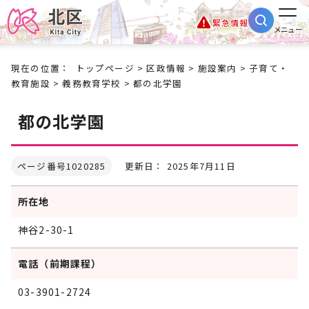
緊急情報
メニュー
現在の位置：
トップページ
>
区政情報
>
施設案内
>
子育て・
教育施設
>
義務教育学校
> 都の北学園
都の北学園
ページ番号1020285
更新日： 2025年7月11日
所在地
神谷2-30-1
電話（前期課程）
03-3901-2724