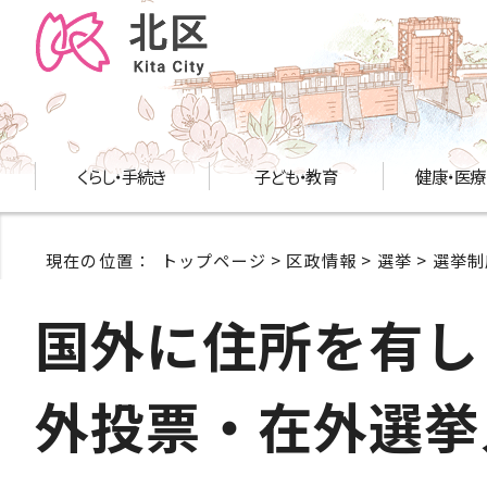
くらし・手続き
子ども・教育
健康・医療
現在の位置：
トップページ
>
区政情報
>
選挙
>
選挙制
国外に住所を有し
外投票・在外選挙