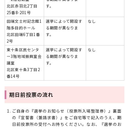
北区赤羽北2丁目
す。
25番8-201号
田端文士村記念館1
選挙によって開設す
なし
階多目的ホール
る期間が異なりま
北区田端6丁目1番
す。
2号
東十条区民センタ
選挙によって開設す
なし
ー3階地域振興室会
る期間が異なりま
議室
す。
北区東十条3丁目2
番14号
期日前投票の流れ
ご自身の『選挙のお知らせ（投票所入場整理券）』裏面
の『宣誓書（兼請求書）』をご自宅等で記入のうえ、期
日前投票所の受付へお持ちください。なお、『選挙のお