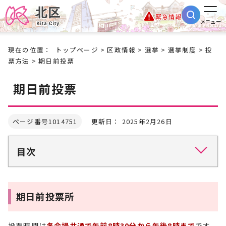
緊急情報
メニュー
現在の位置：
トップページ
>
区政情報
>
選挙
>
選挙制度
>
投
票方法
> 期日前投票
期日前投票
ページ番号1014751
更新日： 2025年2月26日
目次
期日前投票所
投票時間は
各会場共通で午前8時30分から午後8時まで
です。