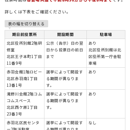
詳しくは下表をご確認ください。
表の幅を切り替える
期日前投票所
開設期間
駐車場
北区役所別館2階研
公示（告示）日の翌
あり
修室
日から投票日の前日
北区役所別館は北
北区王子本町1丁目
まで
区役所第一庁舎駐
11番9号
車場
赤羽会館1階ロビー
選挙によって開設す
あり
北区赤羽南1丁目
る期間が異なりま
13番1号
す。
滝野川会館2階コム
選挙によって開設す
あり
コムスペース
る期間が異なりま
北区西ケ原1丁目
す。
23番3号
赤羽北区民センタ
選挙によって開設す
なし
ー2階活動室
る期間が異なりま