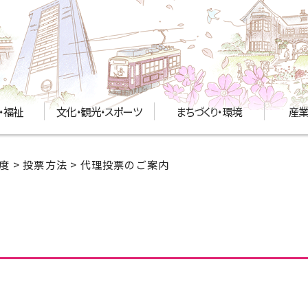
・福祉
文化・観光・スポーツ
まちづくり・環境
産業
度
>
投票方法
> 代理投票のご案内