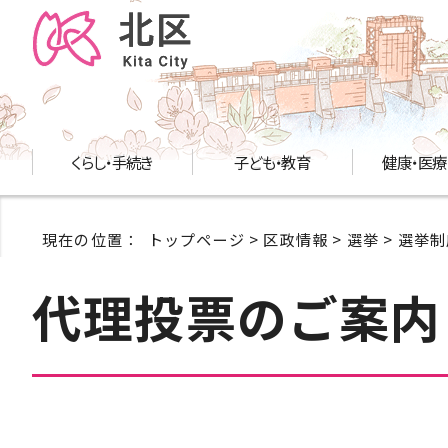
くらし・手続き
子ども・教育
健康・医療
現在の位置：
トップページ
>
区政情報
>
選挙
>
選挙制
代理投票のご案内