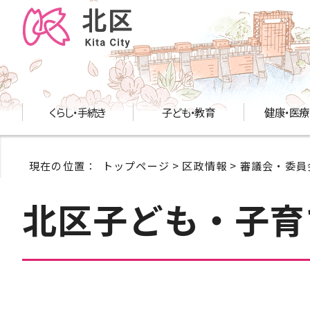
くらし・手続き
子ども・教育
健康・医療
現在の位置：
トップページ
>
区政情報
>
審議会・委員
北区子ども・子育