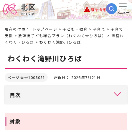
緊急情報
メニュー
現在の位置：
トップページ
>
子ども・教育
>
子育て
>
子育て
支援
>
放課後子ども総合プラン（わくわく☆ひろば）
>
直営わ
くわく・ひろば
> わくわく滝野川ひろば
わくわく滝野川ひろば
ページ番号1008081
更新日： 2026年7月21日
目次
対象