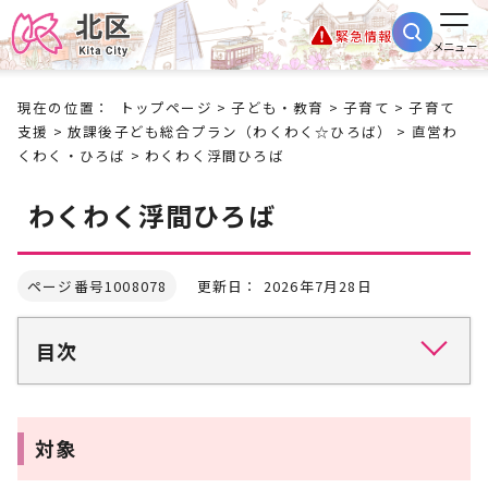
緊急情報
メニュー
現在の位置：
トップページ
>
子ども・教育
>
子育て
>
子育て
支援
>
放課後子ども総合プラン（わくわく☆ひろば）
>
直営わ
くわく・ひろば
> わくわく浮間ひろば
わくわく浮間ひろば
ページ番号1008078
更新日： 2026年7月28日
目次
対象