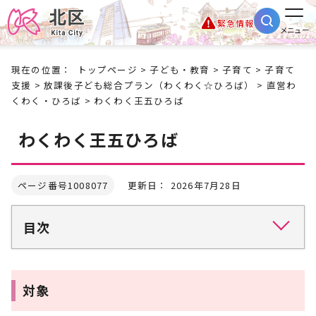
緊急情報
メニュー
現在の位置：
トップページ
>
子ども・教育
>
子育て
>
子育て
支援
>
放課後子ども総合プラン（わくわく☆ひろば）
>
直営わ
くわく・ひろば
> わくわく王五ひろば
わくわく王五ひろば
ページ番号1008077
更新日： 2026年7月28日
目次
対象