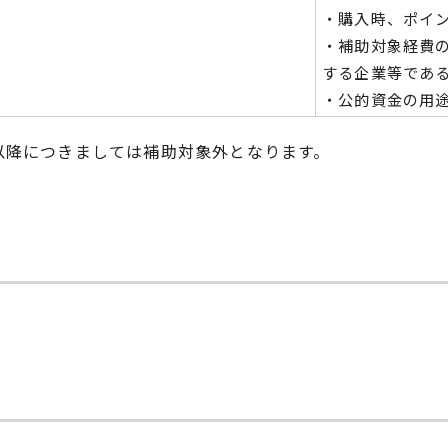
・購⼊時、ポイ
・補助対象経費
する企業等であ
・公的資⾦の⽤
以降につきましては補助対象外となります。