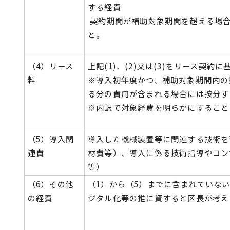
する経費
契約期間が補助対象期間を超える場
と。
（4）リース
上記(1)、(2)又は(3)をリース契約
料
※導入初年度かつ、補助対象期間内の
る分の費用が含まれる場合には按分す
※内訳で対象経費を明らかにすること
（5）導入関
導入した機械装置等に関連する技術を
連費
材費等）、導入に係る技術指導やコン
等）
（6）その他
（1）から（5）までに含まれていな
の経費
ジタル化等の推に資すると区長が考