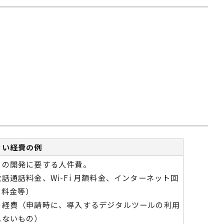
ない経費の例
トの開発に要する人件費。
話通話料⾦、Wi-Fi ⽉額料⾦、インターネット回
ー料⾦等）
の経費（申請時に、導⼊するデジタルツールの利⽤
れないもの）