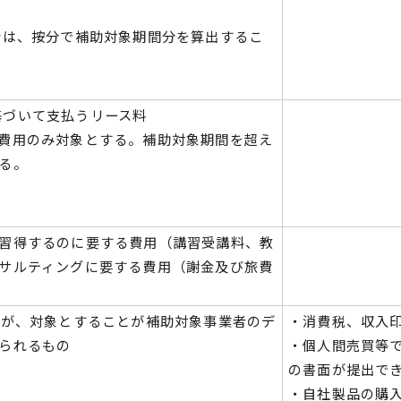
合は、按分で補助対象期間分を算出するこ
に基づいて支払うリース料
費用のみ対象とする。補助対象期間を超え
る。
習得するのに要する費用（講習受講料、教
サルティングに要する費用（謝金及び旅費
いが、対象とすることが補助対象事業者のデ
・消費税、収⼊
えられるもの
・個人間売買等
の書面が提出で
・⾃社製品の購