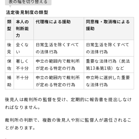
表の幅を切り替える
法定後見制度の類型
類
本人の
代理権による援助
同意権・取消権による
型
判断能
援助
力
後
全くな
日常生活を除くすべて
日常生活を除くすべて
見
い
の法律行為
の法律行為
保
著しく
申立の範囲内で裁判所
重要な法律行為（民法
佐
不十分
が定める特定の行為
第13条第1項）など
補
不十分
申立の範囲内で裁判所
申立時に選択した重要
助
が定める特定の行為
な法律行為
後見人は裁判所の監督を受け、定期的に報告書を提出しなけ
ればなりません。
裁判所の判断で、複数の後見人や別に監督人が選任されるこ
とがあります。