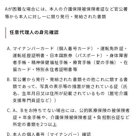
Aが困難な場合には、本人の介護保険被保険者証など官公署
等から本人に対し一に限り発行・発給された書類
任意代理人の身元確認
マイナンバーカード（個人番号カード）・運転免許証・
運転経歴証明書・日本国旅券（パスポート）・身体障害
者手帳・精神保健福祉手帳・療育手帳（愛の手帳）・在
留カード・特別永住者証明書等
官公署から発行・発給された書類その他これに類する書
類であって、写真の表示等の措置が施されている証（氏
名、生年月日又は住所が記載されているもの（居宅介護
支援専門員証など））
A、Bをお持ちでない場合には、公的医療保険の被保険者
証 + 年金手帳や、介護保険被保険者証 + 負担割合証など
所定の書類を2つ以上
本人の個人番号（マイナンバー）確認