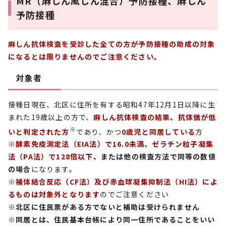
MR（麻しん風しん混合）予防接種、麻しん
予防接種
麻しん抗体検査を受診した全ての方が予防接種の助成の対象
になるとは限りませんのでご注意ください。
対象者
接種日現在、北区に住所を有する昭和47年12月1日以降に生
まれた19歳以上の方で、
麻しん抗体検査の結果、抗体価が低
※
いと判定された方
であり、かつ
0歳児と同居している
方
※
酵素免疫測定法（EIA法）で16.0未満、ゼラチン粒子凝集
法（PA法）で128倍以下
、または他の検査方法で同等の数値
の場合
になります。
※
補体結合反応（CF法）及び赤血球凝集抑制法（HI法）によ
るものは対象外となります
のでご注意ください
※北区に住民票がある方でないと補助は受けられません
※同居とは、住民基本台帳により同一住所であることをいい