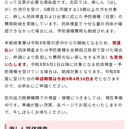
とって注意が必要な感染症です。北区では、麻しん（はし
か）の流行を受け、0歳児と同居する19歳以上の方を対象
に、麻しん抗体検査および必要に応じた予防接種（任意）の
費用助成を実施しています。抗体検査で十分な量の抗体が確
認できなかった場合には、予防接種費用も助成されます。
本助成事業は令和8年度の途中からの開始となるため、
償還
払い
（抗体検査または予防接種を全額自己負担で受けた場合
に、申請により負担した費用の払い戻しをする方法）
も実施
いたします
。令和8年6月1日以降に対象となる抗体検査・予
防接種を受けている場合は、助成対象となります。令和8年
度に受けた分の
申請期限は令和9年4月30日まで
となります
ので、お早めにご申請ください。
区内協力医療機関での検査・接種につきましては、現在準備
中です。準備が整い次第、当ページでお知らせいたしますの
で、今しばらくお待ちください。
麻しん抗体検査