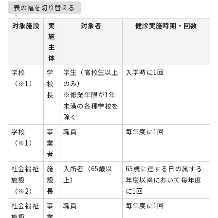
表の幅を切り替える
対象施設
実
対象者
健診実施時期・回数
施
主
体
学校
学
学生（高校生以上
入学時に1回
（※1）
校
のみ）
長
※修業年限が1年
未満の各種学校を
除く
学校
事
職員
毎年度に1回
（※1）
業
者
社会福祉
施
入所者（65歳以
65歳に達する日の属する
施設
設
上）
年度以降において毎年度
（※2）
長
に1回
社会福祉
事
職員
毎年度に1回
施設
業