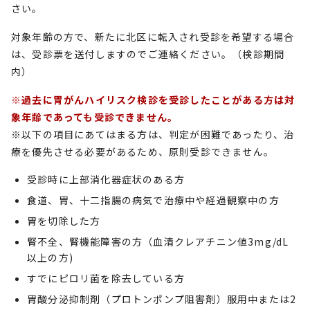
さい。
対象年齢の方で、新たに北区に転入され受診を希望する場合
は、受診票を送付しますのでご連絡ください。（検診期間
内）
※過去に胃がんハイリスク検診を受診したことがある方は対
象年齢であっても受診できません。
※以下の項目にあてはまる方は、判定が困難であったり、治
療を優先させる必要があるため、原則受診できません。
受診時に上部消化器症状のある方
食道、胃、十二指腸の病気で治療中や経過観察中の方
胃を切除した方
腎不全、腎機能障害の方（血清クレアチニン値3mg/dL
以上の方)
すでにピロリ菌を除去している方
胃酸分泌抑制剤（プロトンポンプ阻害剤）服用中または2