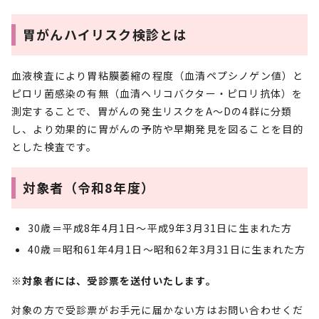
胃がんハイリスク検診とは
血液検査により胃粘膜萎縮の程度（血清ペプシノゲン値）と
ピロリ菌感染の有無（血清ヘリコバクター・ピロリ抗体）を
測定することで、胃がんの発生リスクをA～Dの4群に分類
し、より効果的に胃がんの予防や早期発見を図ることを目的
とした検査です。
対象者（令和8年度）
30歳＝平成8年4月1日～平成9年3月31日に生まれた方
40歳＝昭和61年4月1日～昭和62年3月31日に生まれた方
※対象者には、受診票を送付いたします。
対象の方で受診票がお手元に届かない方はお問い合わせくだ