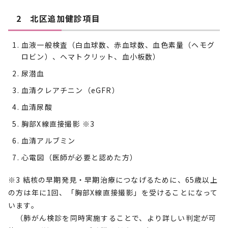
2 北区追加健診項目
血液一般検査（白血球数、赤血球数、血色素量（ヘモグ
ロビン）、ヘマトクリット、血小板数）
尿潜血
血清クレアチニン（eGFR）
血清尿酸
胸部X線直接撮影 ※3
血清アルブミン
心電図（医師が必要と認めた方）
※3 結核の早期発見・早期治療につなげるために、65歳以上
の方は年に1回、「胸部X線直接撮影」を受けることになって
います。
（肺がん検診を同時実施することで、より詳しい判定が可