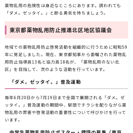
薬物乱用の危険性は身近なところにあります。誘われても
「ダメ。ゼッタイ。」と断る勇気を持ちましょう。
東京都薬物乱用防止推進北区地区協議会
地域での薬物乱用防止啓発活動を組織的に行うために昭和59
年に発足しました。現在、東京都知事から委嘱された薬物乱
用防止指導員13名と協力員18名が、「薬物乱用のない北
区」を目指して、次のような活動を行っています。
「ダメ。ゼッタイ。」普及運動
毎年6月20日から7月19日まで全国で展開される「ダメ。ゼ
ッタイ。」普及運動の期間中、駅頭でチラシを配りながら薬
物乱用の弊害や啓発活動の重要性について呼びかけを行って
います。
中学生薬物乱用防止ポスター・標語の募集（東京