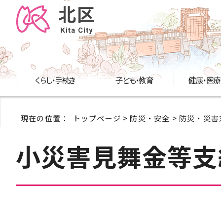
くらし・手続き
子ども・教育
健康・医療
現在の位置：
トップページ
>
防災・安全
>
防災・災害
小災害見舞金等支