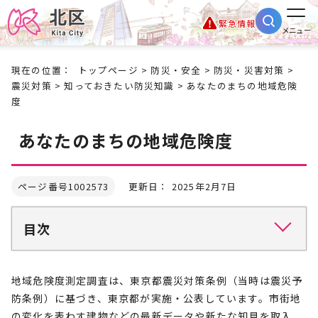
緊急情報
メニュー
現在の位置：
トップページ
>
防災・安全
>
防災・災害対策
>
震災対策
>
知っておきたい防災知識
> あなたのまちの地域危険
度
あなたのまちの地域危険度
ページ番号1002573
更新日： 2025年2月7日
目次
地域危険度測定調査は、東京都震災対策条例（当時は震災予
防条例）に基づき、東京都が実施・公表しています。市街地
の変化を表わす建物などの最新データや新たな知見を取入