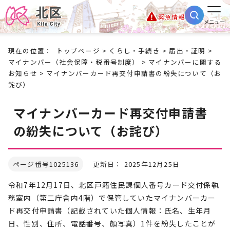
緊急情報
メニュー
現在の位置：
トップページ
>
くらし・手続き
>
届出・証明
>
マイナンバー（社会保障・税番号制度）
>
マイナンバーに関する
お知らせ
> マイナンバーカード再交付申請書の紛失について（お
詫び）
マイナンバーカード再交付申請書
の紛失について（お詫び）
ページ番号1025136
更新日： 2025年12月25日
令和7年12月17日、北区戸籍住民課個人番号カード交付係執
務室内（第二庁舎内4階）で保管していたマイナンバーカー
ド再交付申請書（記載されていた個人情報：氏名、生年月
日、性別、住所、電話番号、顔写真）1件を紛失したことが