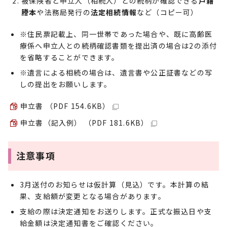
被保険者と申立人（相続人）との続柄が確認できる
戸籍
謄本
や法務局発行の
法定相続情報
など（コピー可）
※住民票記載上、同一世帯であった場合や、既に高齢医
療係へ申立人との続柄確認書類を提出済の場合は2の添付
を省略することができます。
※遺言による相続の場合は、遺言書や公正証書などの写
しの提出をお願いします。
申立書 （PDF 154.6KB）
申立書（記入例） （PDF 181.6KB）
注意事項
3月送付のお知らせは仮計算（見込）です。本計算の結
果、支給額が変更となる場合があります。
支給の際は決定通知をお送りします。正式な振込日や支
給金額は決定通知書をご確認ください。