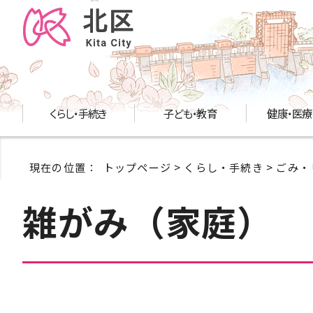
くらし・手続き
子ども・教育
健康・医療
現在の位置：
トップページ
>
くらし・手続き
>
ごみ・
雑がみ（家庭）