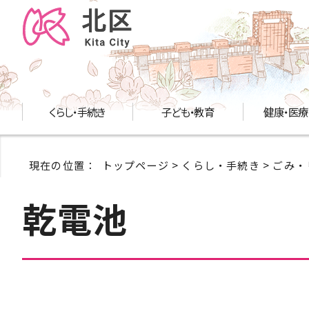
くらし・手続き
子ども・教育
健康・医療
現在の位置：
トップページ
>
くらし・手続き
>
ごみ・
乾電池