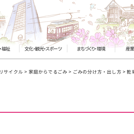
・福祉
文化・観光・スポーツ
まちづくり・環境
産業
リサイクル
>
家庭からでるごみ
>
ごみの分け方・出し方
> 乾