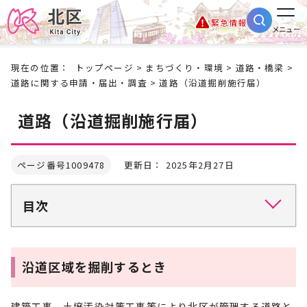
緊急情報
メニュー
現在の位置：
トップページ
>
まちづくり・環境
>
道路・橋梁
>
道路に関する申請・届出・調査
> 道路（沿道掘削施行届）
道路（沿道掘削施行届）
ページ番号1009478
更新日： 2025年2月27日
目次
沿道区域を掘削するとき
建築工事、土壌汚染対策工事等により北区が管理する道路と