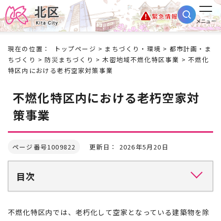
緊急情報
メニュー
現在の位置：
トップページ
>
まちづくり・環境
>
都市計画・ま
ちづくり
>
防災まちづくり
>
木密地域不燃化特区事業
> 不燃化
特区内における老朽空家対策事業
不燃化特区内における老朽空家対
策事業
ページ番号1009822
更新日： 2026年5月20日
目次
不燃化特区内では、老朽化して空家となっている建築物を除