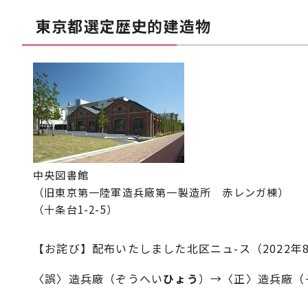
東京都選定歴史的建造物
中央図書館
（旧東京第一陸軍造兵廠第一製造所 赤レンガ棟）
（十条台1-2-5）
【お詫び】配布いたしました北区ニュ-ス（2022
〈誤〉造兵廠（ぞうへい
ひょう
）→〈正〉造兵廠（