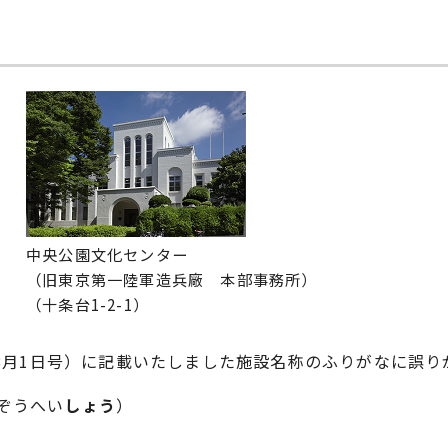
中央公園文化センター
（旧東京第一陸軍造兵廠 本部事務所）
（十条台1-2-1）
年8月1日号）に記載いたしました施設名称のふりがなに誤
ぞうへい
しょう
）