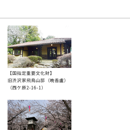
【国指定重要文化財】
旧渋沢家飛鳥山邸（晩香盧）
（西ケ原2-16-1）