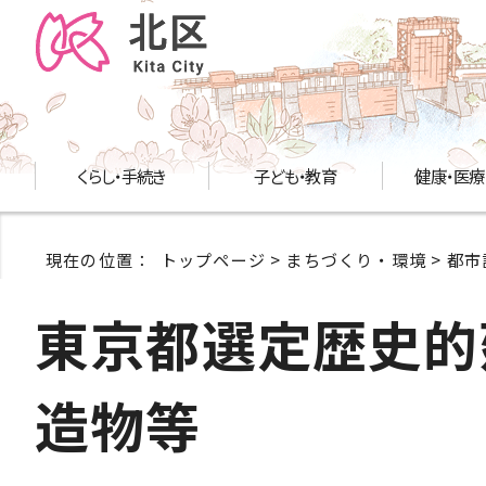
くらし・手続き
子ども・教育
健康・医療
現在の位置：
トップページ
>
まちづくり・環境
>
都市
東京都選定歴史的
造物等