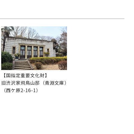
【国指定重要文化財】
旧渋沢家飛鳥山邸（青淵文庫）
（西ケ原2-16-1）