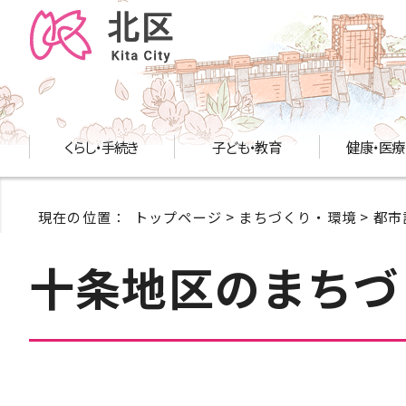
くらし・手続き
子ども・教育
健康・医療
現在の位置：
トップページ
>
まちづくり・環境
>
都市
十条地区のまちづ