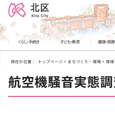
くらし・手続き
子ども・教育
健康・医療
現在の位置：
トップページ
>
まちづくり・環境
>
環境
航空機騒音実態調