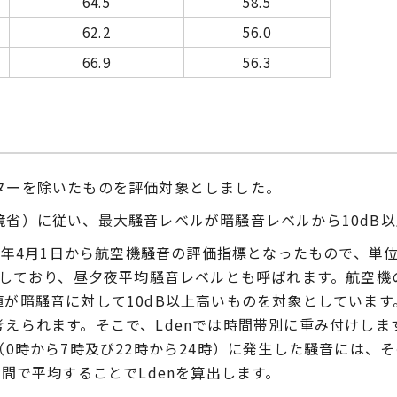
64.5
58.5
62.2
56.0
66.9
56.3
ターを除いたものを評価対象としました。
省）に従い、最大騒音レベルが暗騒音レベルから10dB
5年4月1日から航空機騒音の評価指標となったもので、単位は
（夜）を表しており、昼夕夜平均騒音レベルとも呼ばれます。航
が暗騒音に対して10dB以上高いものを対象としていま
えられます。そこで、Ldenでは時間帯別に重み付けします
0時から7時及び22時から24時）に発生した騒音には、
間で平均することでLdenを算出します。