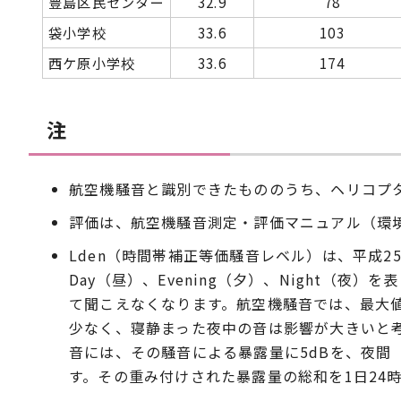
豊島区民センター
32.9
78
袋小学校
33.6
103
西ケ原小学校
33.6
174
注
航空機騒音と識別できたもののうち、ヘリコプ
評価は、航空機騒音測定・評価マニュアル（環境
Lden（時間帯補正等価騒音レベル）は、平成2
Day（昼）、Evening（夕）、Night
て聞こえなくなります。航空機騒音では、最大値
少なく、寝静まった夜中の音は影響が大きいと考
音には、その騒音による暴露量に5dBを、夜間（
す。その重み付けされた暴露量の総和を1日24時