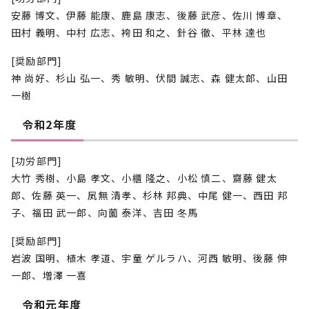
安藤 博文、伊藤 能康、鹿島 康志、後藤 武彦、佐川 博章、
田村 義明、中村 広志、袴田 和之、針谷 徹、平林 達也
[奨励部門]
神 尚好、杉山 弘一、秀 敏明、伏間 誠志、森 健太郎、山田
一樹
令和2年度
[功労部門]
大竹 秀樹、小島 孝文、小櫃 隆之、小松 慎二、齋藤 健太
郎、佐藤 英一、㞍無 清孝、杉林 邦典、中尾 健一、西田 邦
子、福田 武一郎、向薗 泰洋、吉田 冬馬
[奨励部門]
岩波 国明、植木 孝道、宇童 ゲルラハ、河西 敏明、後藤 伸
一郎、増澤 一喜
令和元年度