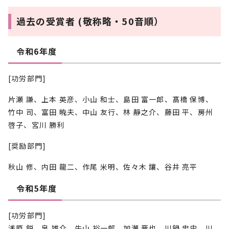
過去の受賞者 (敬称略・50音順）
令和6年度
[功労部門]
片瀬 謙、上本 英彦、小山 和士、島田 富一郎、髙橋 保博、
竹中 司、富田 暁夫、中山 友行、林 靜之介、藤田 平、房州
啓子、宮川 勝利
[奨励部門]
秋山 修、内田 龍二、作尾 米明、佐々木 讓、谷井 亮平
令和5年度
[功労部門]
浅原 鋭、泉 雄介、牛山 裕一郎、加瀬 晋也、川鍋 忠史、川