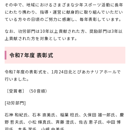
その中で、地域におけるさまざまな少年スポーツ活動に長年
にわたり携わり、指導・運営に献身的に取り組んでいただい
ている方々の日頃のご努力に感謝し、毎年表彰しています。
なお、功労部門は10年以上貢献された方、奨励部門は3年以
上貢献された方を対象としています。
令和7年度 表彰式
令和7年度の表彰式を、1月24日北とぴあカナリアホールで
行いました。
［受賞者］（50音順）
[功労部門]
石神 和紀氏、石本 直美氏、稲葉 稔氏、久保田 雄一郎氏、慶
野 哲夫氏、小松 輝真氏、斉藤 澄氏、佐古 恵子氏、中田 博
司氏、本多 潔氏、山﨑 由美氏