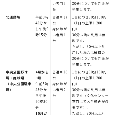
い者用1
30分についても料金が
台
発生します。
北運動場
午前8時
普通車17
1台につき30分150円
45分か
台
（1日の上限1,200
ら午後9
身体障が
円）
時15分
い者用1
30分未満の利用は無
台
料です。
ただし、30分以上利
用した場合は最初の
30分についても料金が
発生します。
中央公園野球
4月から
普通車36
1台につき30分150円
場・庭球場
9月
台
（1日の上限1,200
（中央公園駐車
午前5時
身体障が
円）
場）
45分か
い者用2
30分未満の利用は無
ら午後
台
料です（文化センター
10時30
窓口にてお手続きが必
分
要です）。
10月か
ただし、30分以上利