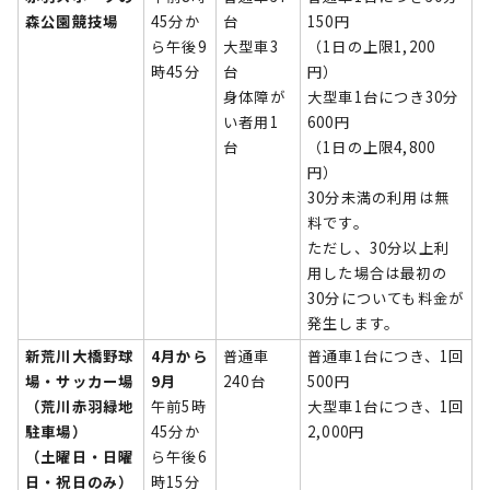
森公園競技場
45分か
台
150円
ら午後9
大型車3
（1日の上限1,200
時45分
台
円）
身体障が
大型車1台につき30分
い者用1
600円
台
（1日の上限4,800
円）
30分未満の利用は無
料です。
ただし、30分以上利
用した場合は最初の
30分についても料金が
発生します。
新荒川大橋野球
4月から
普通車
普通車1台につき、1回
場・サッカー場
9月
240台
500円
（荒川赤羽緑地
午前5時
大型車1台につき、1回
駐車場）
45分か
2,000円
（土曜日・日曜
ら午後6
日・祝日のみ）
時15分