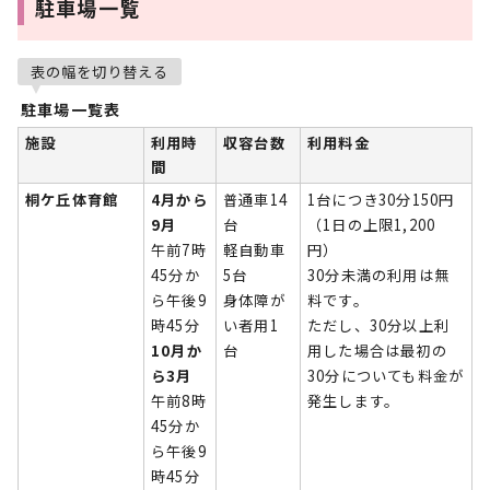
駐車場一覧
表の幅を切り替える
駐車場一覧表
施設
利用時
収容台数
利用料金
間
桐ケ丘体育館
4月から
普通車14
1台につき30分150円
9月
台
（1日の上限1,200
午前7時
軽自動車
円）
45分か
5台
30分未満の利用は無
ら午後9
身体障が
料です。
時45分
い者用1
ただし、30分以上利
10月か
台
用した場合は最初の
ら3月
30分についても料金が
午前8時
発生します。
45分か
ら午後9
時45分