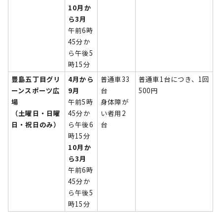
10月か
ら3月
午前6時
45分か
ら午後5
時15分
豊島五丁目グリ
4月から
普通車33
普通車1台につき、1回
ーンスポーツ広
9月
台
500円
場
午前5時
身体障が
（土曜日・日曜
45分か
い者用2
日・祝日のみ）
ら午後6
台
時15分
10月か
ら3月
午前6時
45分か
ら午後5
時15分