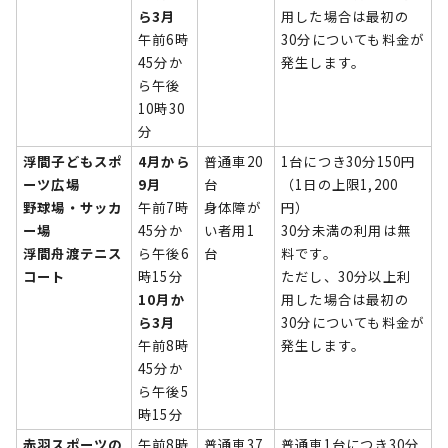
ら3月
用した場合は最初の
午前6時
30分についても料金が
45分か
発生します。
ら午後
10時30
分
浮間子どもスポ
4月から
普通車20
1台につき30分150円
ーツ広場
9月
台
（1日の上限1,200
野球場・サッカ
午前7時
身体障が
円）
ー場
45分か
い者用1
30分未満の利用は無
浮間舟渡テニス
ら午後6
台
料です。
コート
時15分
ただし、30分以上利
10月か
用した場合は最初の
ら3月
30分についても料金が
午前8時
発生します。
45分か
ら午後5
時15分
赤羽スポーツの
午前8時
普通車37
普通車1台につき30分