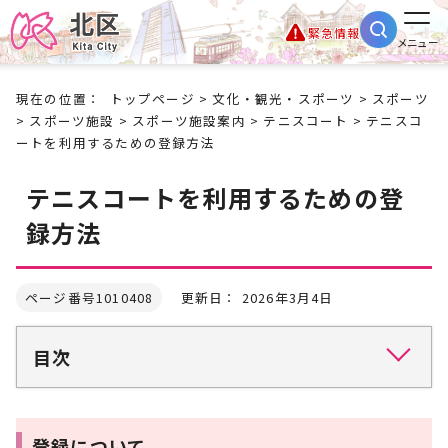
緊急情報
メニュー
現在の位置：
トップページ
>
文化・観光・スポーツ
>
スポーツ
>
スポーツ施設
>
スポーツ施設案内
>
テニスコート
> テニスコ
ートを利用するための登録方法
テニスコートを利用するための登
録方法
ページ番号1010408
更新日： 2026年3月4日
目次
登録について