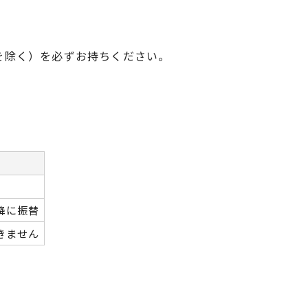
を除く）を必ずお持ちください。
降に振替
きません