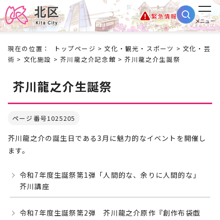
緊急情報
メニュー
現在の位置：
トップページ
>
文化・観光・スポーツ
>
文化・芸
術
>
文化施設
>
芥川龍之介記念館
> 芥川龍之介生誕祭
芥川龍之介生誕祭
ページ番号1025205
芥川龍之介の誕生日である3月に魅力的なイベントを開催し
ます。
令和7年度生誕祭第1弾「人間的な、余りに人間的な」
芥川講座
令和7年度生誕祭第2弾 芥川龍之介原作『創作布袋戯