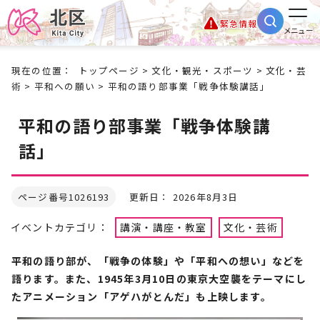
緊急情報
メニュー
現在の位置：
トップページ
>
文化・観光・スポーツ
>
文化・芸
術
>
平和への願い
> 平和の語り部事業「戦争体験講話」
平和の語り部事業「戦争体験講
話」
ページ番号1026193
更新日： 2026年8月3日
イベントカテゴリ：
講演・講座・教室
文化・芸術
平和の語り部が、「戦争の体験」や「平和への想い」などを
語ります。また、1945年3月10日の東京大空襲をテーマにし
たアニメーション「アゲハがとんだ」も上映します。