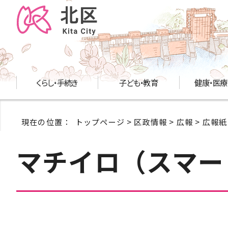
くらし・手続き
子ども・教育
健康・医療
現在の位置：
トップページ
>
区政情報
>
広報
>
広報紙
マチイロ（スマー