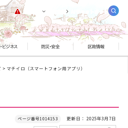
緊急情報
閲覧支援
AIチャットボット
・ビジネス
防災・安全
区政情報
ど
> マチイロ（スマートフォン用アプリ）
）
更新日： 2025年3月7日
ページ番号1014153