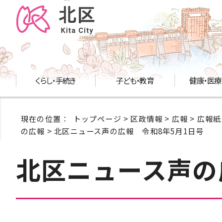
くらし・手続き
子ども・教育
健康・医療
現在の位置：
トップページ
>
区政情報
>
広報
>
広報紙
の広報
> 北区ニュース声の広報 令和8年5月1日号
北区ニュース声の