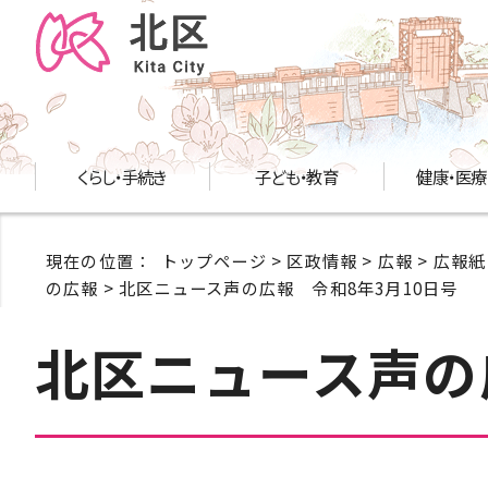
くらし・手続き
子ども・教育
健康・医療
現在の位置：
トップページ
>
区政情報
>
広報
>
広報紙
の広報
> 北区ニュース声の広報 令和8年3月10日号
北区ニュース声の