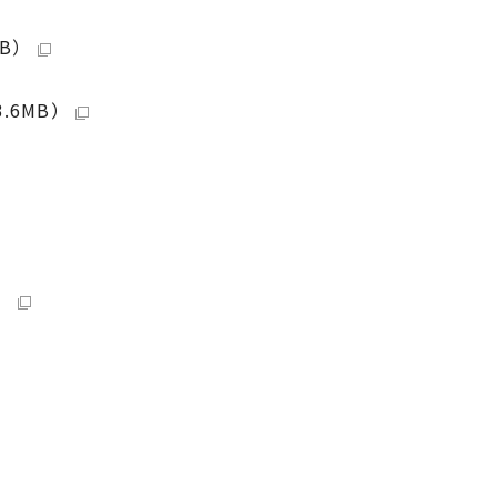
KB）
.6MB）
）