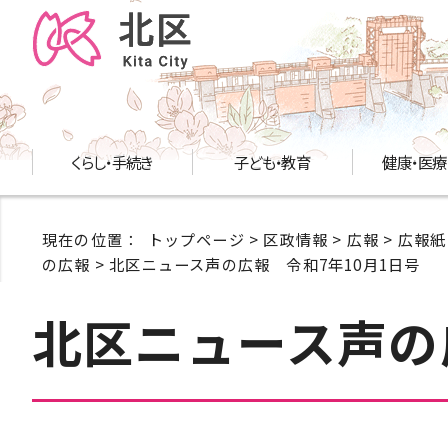
くらし・手続き
子ども・教育
健康・医療
現在の位置：
トップページ
>
区政情報
>
広報
>
広報紙
の広報
> 北区ニュース声の広報 令和7年10月1日号
北区ニュース声の