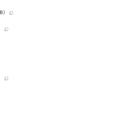
B）
）
）