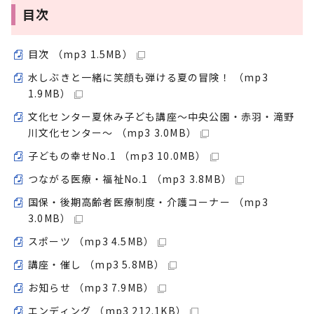
目次
目次 （mp3 1.5MB）
水しぶきと一緒に笑顔も弾ける夏の冒険！ （mp3
1.9MB）
文化センター夏休み子ども講座～中央公園・赤羽・滝野
川文化センター～ （mp3 3.0MB）
子どもの幸せNo.1 （mp3 10.0MB）
つながる医療・福祉No.1 （mp3 3.8MB）
国保・後期高齢者医療制度・介護コーナー （mp3
3.0MB）
スポーツ （mp3 4.5MB）
講座・催し （mp3 5.8MB）
お知らせ （mp3 7.9MB）
エンディング （mp3 212.1KB）