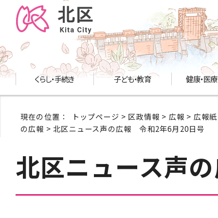
くらし・手続き
子ども・教育
健康・医療
現在の位置：
トップページ
>
区政情報
>
広報
>
広報紙
の広報
> 北区ニュース声の広報 令和2年6月20日号
北区ニュース声の