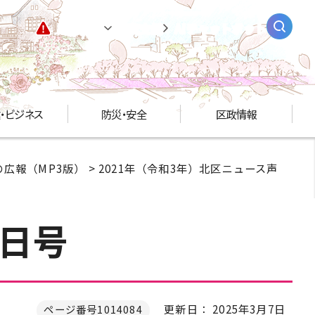
緊急情報
閲覧支援
AIチャットボット
・ビジネス
防災・安全
区政情報
広報（MP3版）
>
2021年（令和3年）北区ニュース声
1日号
更新日： 2025年3月7日
ページ番号1014084