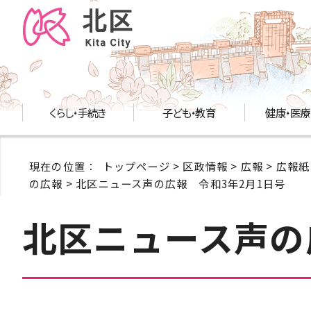
くらし・手続き
子ども・教育
健康・医療
現在の位置：
トップページ
>
区政情報
>
広報
>
広報紙
の広報
> 北区ニュース声の広報 令和3年2月1日号
北区ニュース声の