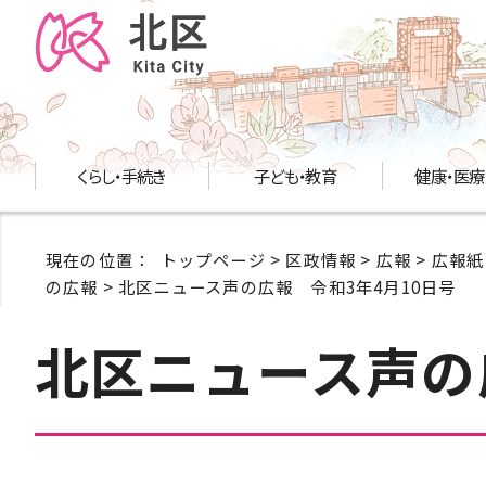
くらし・手続き
子ども・教育
健康・医療
現在の位置：
トップページ
>
区政情報
>
広報
>
広報紙
の広報
> 北区ニュース声の広報 令和3年4月10日号
北区ニュース声の