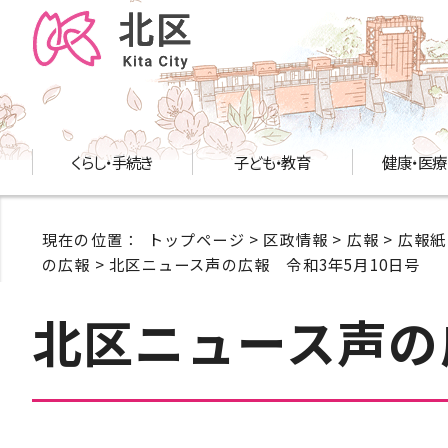
くらし・手続き
子ども・教育
健康・医療
現在の位置：
トップページ
>
区政情報
>
広報
>
広報紙
の広報
> 北区ニュース声の広報 令和3年5月10日号
北区ニュース声の