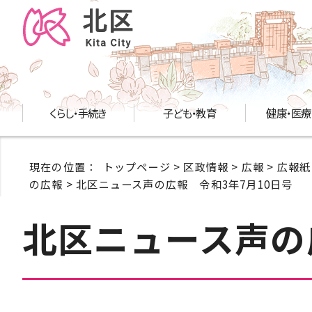
くらし・手続き
子ども・教育
健康・医療
現在の位置：
トップページ
>
区政情報
>
広報
>
広報紙
の広報
> 北区ニュース声の広報 令和3年7月10日号
北区ニュース声の