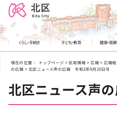
くらし・手続き
子ども・教育
健康・医療
現在の位置：
トップページ
>
区政情報
>
広報
>
広報紙
の広報
> 北区ニュース声の広報 令和3年9月20日号
北区ニュース声の