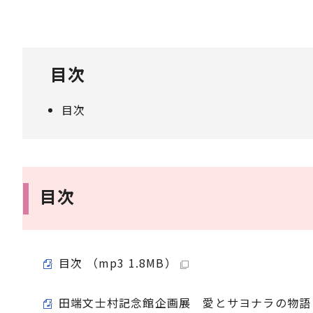
目次
目次
目次
目次 （mp3 1.8MB）
田端文士村記念館企画展 愛とサヨナラの物語 芥